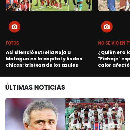
FOTOS
NO SE VIO EN T
Así silenció Estrella Roja a
¿Quién era l
Motagua en la capital y lindas
"Fichaje" es
chicas; tristeza de los azules
calor afectó
ÚLTIMAS NOTICIAS