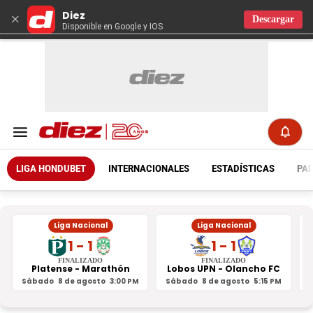
Diez
×
Descargar
Disponible en Google y IOS
LIGA HONDUBET
INTERNACIONALES
ESTADÍSTICAS
PAR
Liga Nacional
Liga Nacional
1 - 1
1 - 1
FINALIZADO
FINALIZADO
Platense - Marathón
Lobos UPN - Olancho FC
R
Sábado
8 de agosto
3:00 PM
Sábado
8 de agosto
5:15 PM