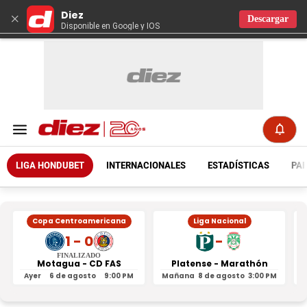
Diez
×
Descargar
Disponible en Google y IOS
LIGA HONDUBET
INTERNACIONALES
ESTADÍSTICAS
PAR
Copa Centroamericana
Liga Nacional
1 - 0
-
FINALIZADO
Motagua - CD FAS
Platense - Marathón
Ayer
6 de agosto
9:00 PM
Mañana
8 de agosto
3:00 PM