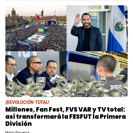
¡REVOLUCIÓN TOTAL!
Millones, Fan Fest, FVS VAR y TV total:
así transformará la FESFUT la Primera
División
Mario Figueroa