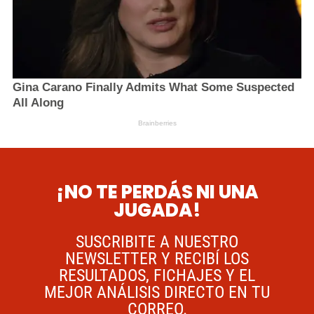
¡NO TE PERDÁS NI UNA
JUGADA!
SUSCRIBITE A NUESTRO
NEWSLETTER Y RECIBÍ LOS
RESULTADOS, FICHAJES Y EL
MEJOR ANÁLISIS DIRECTO EN TU
CORREO.