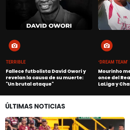
TERRIBLE
‘DREAM TEAM'
Fallece futbolista David Owori y
Mourinho me
revelan la causa de su muerte:
once del Re
"Un brutal ataque"
LaLiga y Ch
ÚLTIMAS NOTICIAS