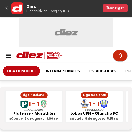
Diez
×
Descargar
Disponible en Google y IOS
LIGA HONDUBET
INTERNACIONALES
ESTADÍSTICAS
PAR
Liga Nacional
Liga Nacional
1 - 1
1 - 1
FINALIZADO
FINALIZADO
Platense - Marathón
Lobos UPN - Olancho FC
R
Sábado
8 de agosto
3:00 PM
Sábado
8 de agosto
5:15 PM