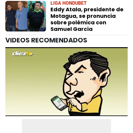
LIGA HONDUBET
Eddy Atala, presidente de
Motagua, se pronuncia
sobre polémica con
Samuel García
VIDEOS RECOMENDADOS
0
seconds
of
2