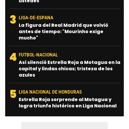
ustedes"
3
LIGA-DE-ESPANA
La figura del Real Madrid que volvió
antes de tiempo: "Mourinho exige
mucho"
4
FUTBOL-NACIONAL
Así silenció Estrella Roja a Motagua en la
capital y lindas chicas; tristeza de los
azules
5
LIGA NACIONAL DE HONDURAS
Estrella Roja sorprende al Motagua y
logra triunfo histórico en Liga Nacional