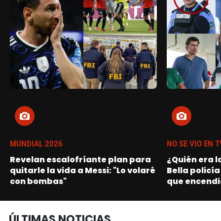
MUNDIAL 2026
NO SE VIO EN T
Revelan escalofríante plan para
¿Quién era l
quitarle la vida a Messi: "Lo volaré
Bella policía
con bombas"
que encendi
ÚLTIMAS NOTICIAS