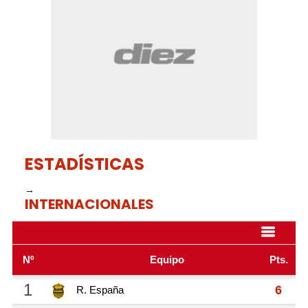
minutes,
43
seconds
ESTADÍSTICAS
→
INTERNACIONALES