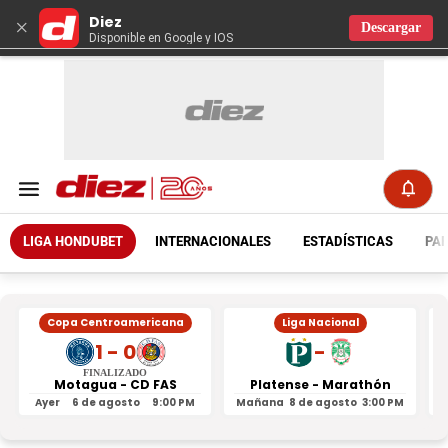
Diez
×
Descargar
Disponible en Google y IOS
LIGA HONDUBET
INTERNACIONALES
ESTADÍSTICAS
PAR
Copa Centroamericana
Liga Nacional
1 - 0
-
FINALIZADO
Motagua - CD FAS
Platense - Marathón
Ayer
6 de agosto
9:00 PM
Mañana
8 de agosto
3:00 PM