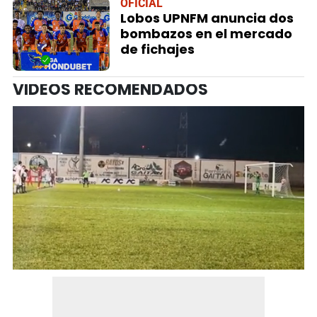
OFICIAL
Lobos UPNFM anuncia dos
bombazos en el mercado
de fichajes
VIDEOS RECOMENDADOS
0
seconds
of
56