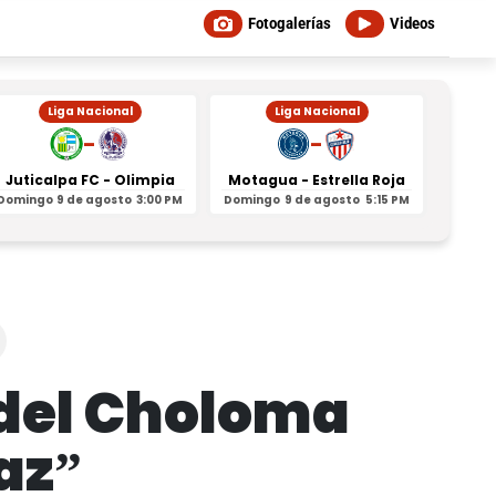
Fotogalerías
Videos
Liga Nacional
Liga Nacional
-
-
Juticalpa FC - Olimpia
Motagua - Estrella Roja
Indepe
Domingo
9 de agosto
3:00 PM
Domingo
9 de agosto
5:15 PM
Domin
 del Choloma
az”