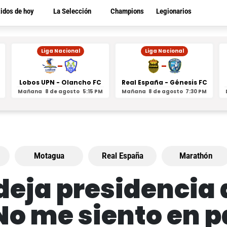
tidos de hoy
La Selección
Champions
Legionarios
Liga Nacional
Liga Nacional
-
-
Lobos UPN - Olancho FC
Real España - Génesis FC
Mañana
8 de agosto
5:15 PM
Mañana
8 de agosto
7:30 PM
Motagua
Real España
Marathón
deja presidencia
“No me siento en p