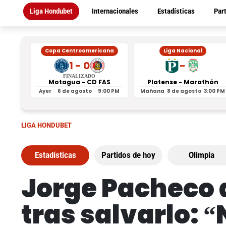
Liga Hondubet
Internacionales
Estadísticas
Par
Copa Centroamericana
Liga Nacional
1 - 0
-
FINALIZADO
Motagua - CD FAS
Platense - Marathón
Ayer
6 de agosto
9:00 PM
Mañana
8 de agosto
3:00 PM
LIGA HONDUBET
Estadísticas
Partidos de hoy
Olimpia
Jorge Pacheco 
tras salvarlo: 