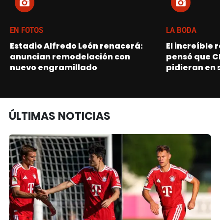
EN FOTOS
LA BODA
Estadio Alfredo León renacerá:
El increíble
anuncian remodelación con
pensó que C
nuevo engramillado
pidieran en 
ÚLTIMAS NOTICIAS