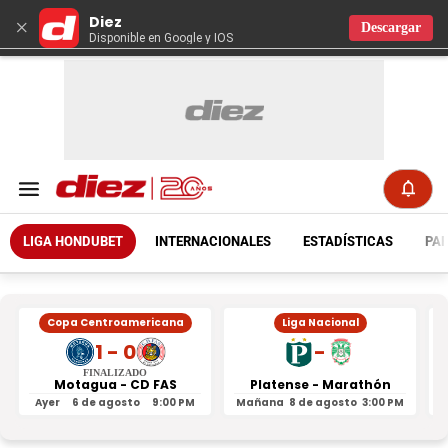
Diez
×
Descargar
Disponible en Google y IOS
LIGA HONDUBET
INTERNACIONALES
ESTADÍSTICAS
PAR
Copa Centroamericana
Liga Nacional
1 - 0
-
FINALIZADO
Motagua - CD FAS
Platense - Marathón
Ayer
6 de agosto
9:00 PM
Mañana
8 de agosto
3:00 PM