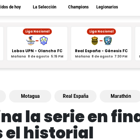
tidos de hoy
La Selección
Champions
Legionarios
Liga Nacional
Liga Nacional
-
-
Lobos UPN - Olancho FC
Real España - Génesis FC
Mañana
8 de agosto
5:15 PM
Mañana
8 de agosto
7:30 PM
Motagua
Real España
Marathón
 la serie en fin
el historial