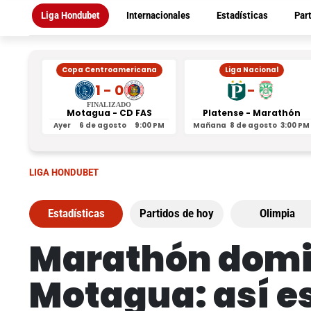
Liga Hondubet
Internacionales
Estadísticas
Par
Copa Centroamericana
Liga Nacional
1 - 0
-
FINALIZADO
Motagua - CD FAS
Platense - Marathón
Ayer
6 de agosto
9:00 PM
Mañana
8 de agosto
3:00 PM
LIGA HONDUBET
Estadísticas
Partidos de hoy
Olimpia
Marathón domina
Motagua: así es 