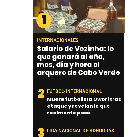
1
INTERNACIONALES
Salario de Vozinha: lo
que ganará al año,
mes, día y hora el
arquero de Cabo Verde
2
FUTBOL-INTERNACIONAL
Muere futbolista Owori tras
ataque y revelan lo que
realmente pasó
3
LIGA NACIONAL DE HONDURAS