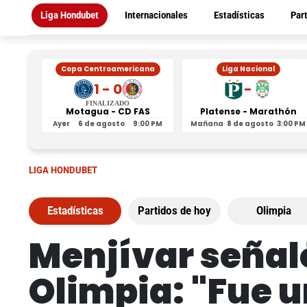
Liga Hondubet
Internacionales
Estadísticas
Par
Copa Centroamericana
Liga Nacional
1 - 0
-
FINALIZADO
Motagua - CD FAS
Platense - Marathón
Ayer
6 de agosto
9:00 PM
Mañana
8 de agosto
3:00 PM
LIGA HONDUBET
Estadísticas
Partidos de hoy
Olimpia
Menjívar señaló
Olimpia: "Fue u