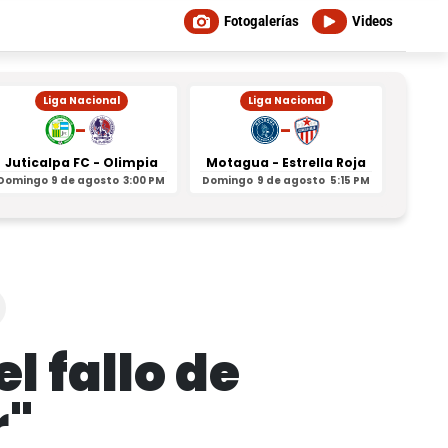
Fotogalerías
Videos
Liga Nacional
Liga Nacional
-
-
Juticalpa FC - Olimpia
Motagua - Estrella Roja
Indepe
Domingo
9 de agosto
3:00 PM
Domingo
9 de agosto
5:15 PM
Domin
l fallo de
r"