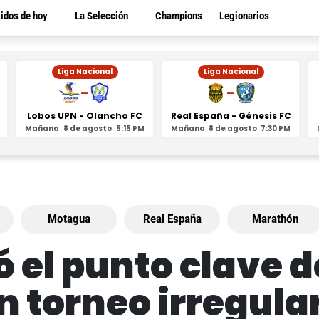
tidos de hoy
La Selección
Champions
Legionarios
Liga Nacional
Liga Nacional
-
-
Lobos UPN - Olancho FC
Real España - Génesis FC
Mañana
8 de agosto
5:15 PM
Mañana
8 de agosto
7:30 PM
Motagua
Real España
Marathón
 el punto clave de
n torneo irregula