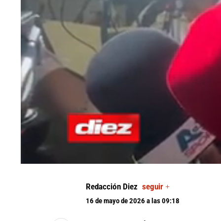
0
seconds
of
Redacción Diez
seguir +
0
seconds
Volume
16 de mayo de 2026 a las 09:18
90%