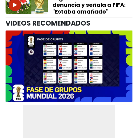
denuncia y señala a FIFA:
"Estaba amañado"
VIDEOS RECOMENDADOS
0
seconds
of
17
minutes,
59
seconds