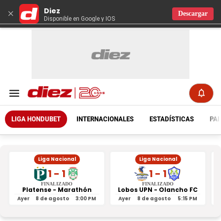
Diez
×
Descargar
Disponible en Google y IOS
LIGA HONDUBET
INTERNACIONALES
ESTADÍSTICAS
PAR
Liga Nacional
Liga Nacional
1 - 1
1 - 1
FINALIZADO
FINALIZADO
Platense - Marathón
Lobos UPN - Olancho FC
R
Ayer
8 de agosto
3:00 PM
Ayer
8 de agosto
5:15 PM