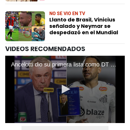
NO SE VIO EN TV
Llanto de Brasil, Vinicius
señalado y Neymar se
despedazó en el Mundial
VIDEOS RECOMENDADOS
Ancelotti dio su primera lista como DT de Brasil y revela por qué no llamó a Neymar
0
seconds