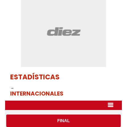
of
33
seconds
ESTADÍSTICAS
→
INTERNACIONALES