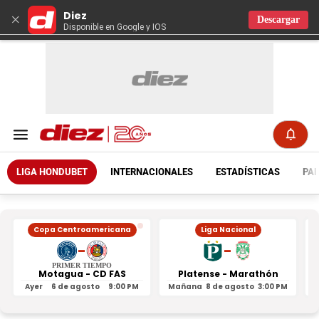
Diez
×
Descargar
Disponible en Google y IOS
LIGA HONDUBET
INTERNACIONALES
ESTADÍSTICAS
PAR
Copa Centroamericana
Liga Nacional
-
-
PRIMER TIEMPO
Motagua - CD FAS
Platense - Marathón
Ayer
6 de agosto
9:00 PM
Mañana
8 de agosto
3:00 PM