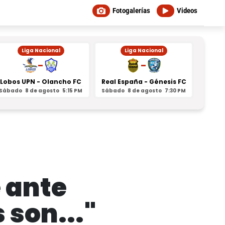
Fotogalerías
Videos
Liga Nacional
Liga Nacional
-
-
Lobos UPN - Olancho FC
Real España - Génesis FC
Juti
Sábado
8 de agosto
5:15 PM
Sábado
8 de agosto
7:30 PM
Domin
e ante
 son..."