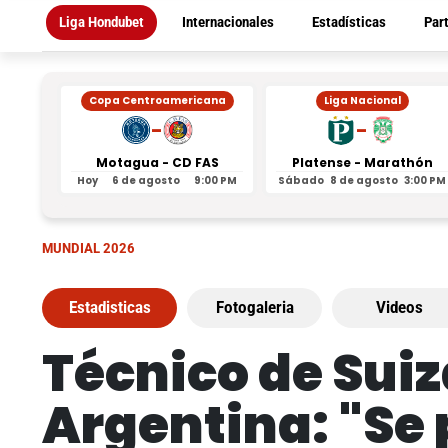
Liga Hondubet
Internacionales
Estadísticas
Par
Copa Centroamericana
Liga Nacional
-
-
Motagua - CD FAS
Platense - Marathón
Hoy
6 de agosto
9:00 PM
Sábado
8 de agosto
3:00 PM
MUNDIAL 2026
Estadisticas
Fotogaleria
Videos
Técnico de Suiz
Argentina: "Se 