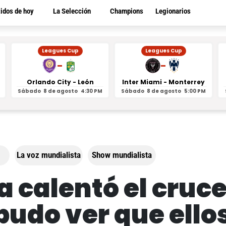
tidos de hoy
La Selección
Champions
Legionarios
Leagues Cup
Leagues Cup
-
-
Orlando City - León
Inter Miami - Monterrey
Sábado
8 de agosto
4:30 PM
Sábado
8 de agosto
5:00 PM
La voz mundialista
Show mundialista
a calentó el cruc
pudo ver que ellos