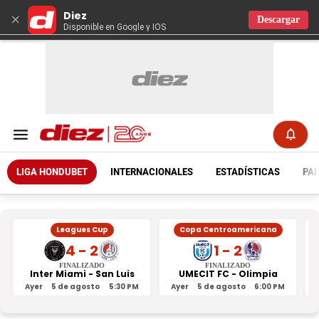
Diez
×
Descargar
Disponible en Google y IOS
LIGA HONDUBET
INTERNACIONALES
ESTADÍSTICAS
PAR
Leagues Cup
Copa Centroamericana
4 - 2
1 - 2
FINALIZADO
FINALIZADO
Inter Miami - San Luis
UMECIT FC - Olimpia
Ayer
5 de agosto
5:30 PM
Ayer
5 de agosto
6:00 PM