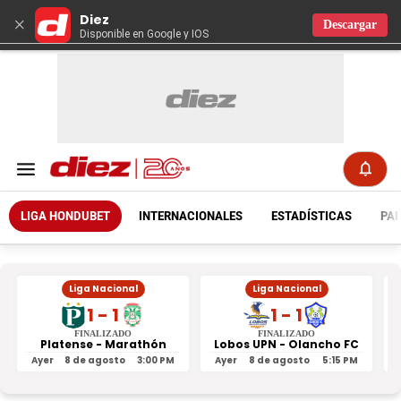
Diez
×
Descargar
Disponible en Google y IOS
LIGA HONDUBET
INTERNACIONALES
ESTADÍSTICAS
PAR
Liga Nacional
Liga Nacional
1 - 1
1 - 1
FINALIZADO
FINALIZADO
Platense - Marathón
Lobos UPN - Olancho FC
R
Ayer
8 de agosto
3:00 PM
Ayer
8 de agosto
5:15 PM