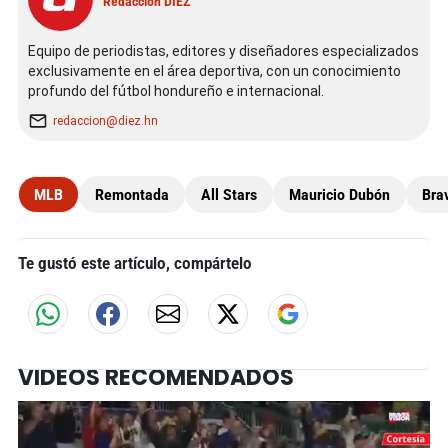
Redacción DIEZ
Equipo de periodistas, editores y diseñadores especializados
exclusivamente en el área deportiva, con un conocimiento
profundo del fútbol hondureño e internacional.
redaccion@diez.hn
MLB
Remontada
All Stars
Mauricio Dubón
Bra
Te gustó este artículo, compártelo
VIDEOS RECOMENDADOS