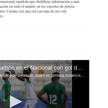
ernacional española que distribuye información a más
ción en todo el mundo en los soportes de prensa
ternet. Cuenta con una red con más de tres mil
es.
Olimpia derrota a Marathón en el Nacional con gol de José Mario Pinto
José Mario Pinto aprovechó el rechace de Denovan, quien en primera instancia detuvo el remate de Arboleda. El albo ya gana en el Nacional.