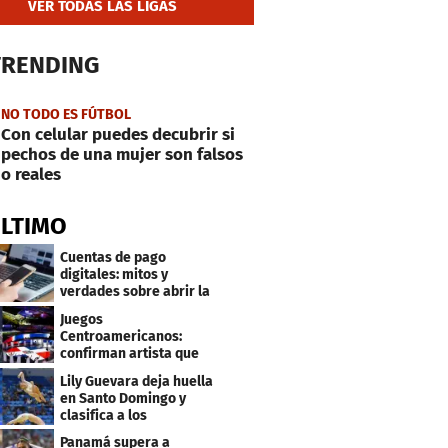
VER TODAS LAS LIGAS
TRENDING
NO TODO ES FÚTBOL
Con celular puedes decubrir si
pechos de una mujer son falsos
o reales
ÚLTIMO
Cuentas de pago
digitales: mitos y
verdades sobre abrir la
tuya y entrar
Juegos
Centroamericanos:
confirman artista que
cantará en la ceremonia
Lily Guevara deja huella
de clausura
en Santo Domingo y
clasifica a los
Panamericanos de Lima
Panamá supera a