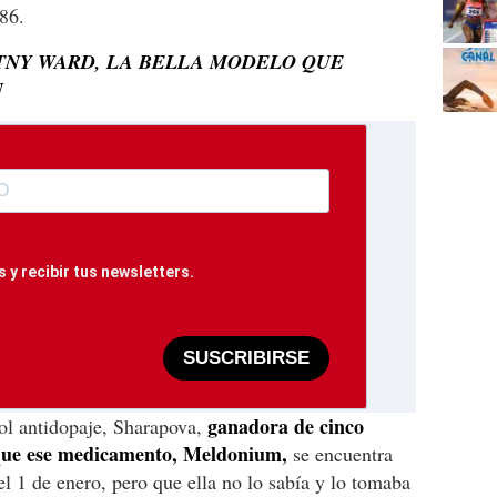
986.
TTNY WARD, LA BELLA MODELO QUE
N
 y recibir tus newsletters.
SUSCRIBIRSE
ganadora de cinco
rol antidopaje, Sharapova,
 que ese medicamento, Meldonium,
se encuentra
 el 1 de enero, pero que ella no lo sabía y lo tomaba