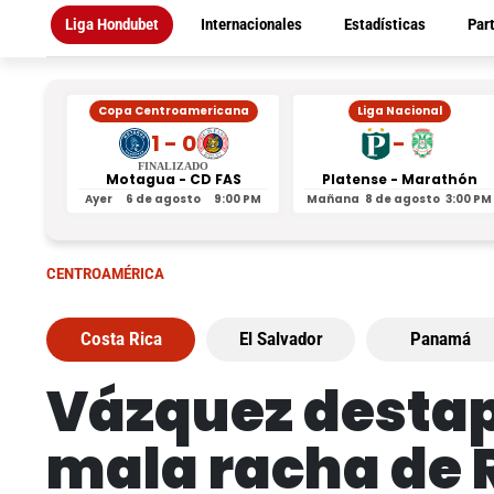
Liga Hondubet
Internacionales
Estadísticas
Par
Copa Centroamericana
Liga Nacional
1 - 0
-
FINALIZADO
Motagua - CD FAS
Platense - Marathón
Ayer
6 de agosto
9:00 PM
Mañana
8 de agosto
3:00 PM
CENTROAMÉRICA
Costa Rica
El Salvador
Panamá
Vázquez destap
mala racha de R