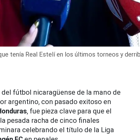
que tenía Real Estelí en los últimos torneos y derr
o del fútbol nicaragüense de la mano de
dor argentino, con pasado exitoso en
Honduras
, fue pieza clave para que el
la pesada racha de cinco finales
minara celebrando el título de la Liga
angén FC
en penales.