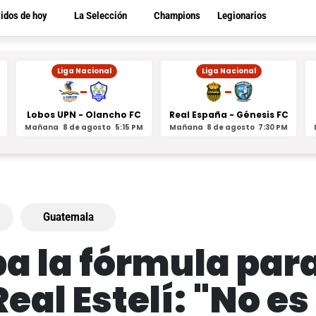
tidos de hoy
La Selección
Champions
Legionarios
Liga Nacional
Liga Nacional
-
-
Lobos UPN - Olancho FC
Real España - Génesis FC
Mañana
8 de agosto
5:15 PM
Mañana
8 de agosto
7:30 PM
Guatemala
a la fórmula para
eal Estelí: "No es