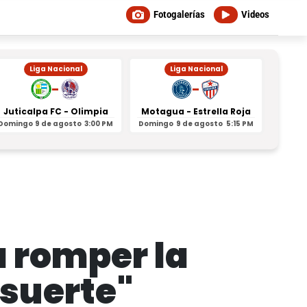
Fotogalerías
Videos
Liga Nacional
Liga Nacional
-
-
Juticalpa FC - Olimpia
Motagua - Estrella Roja
Indepe
Domingo
9 de agosto
3:00 PM
Domingo
9 de agosto
5:15 PM
Domin
 romper la
 suerte"