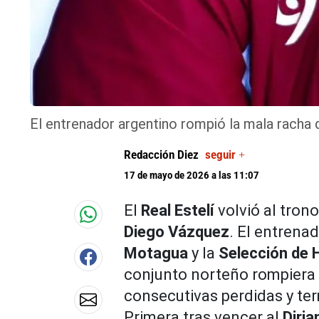
El entrenador argentino rompió la mala racha 
Redacción Diez
seguir +
17 de mayo de 2026 a las 11:07
El
Real Estelí
volvió al tron
Diego Vázquez
. El entrena
Motagua
y la
Selección de 
conjunto norteño rompiera 
consecutivas perdidas y ter
Primera tras vencer al
Diri