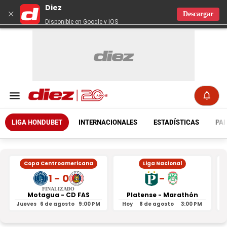
Diez
×
Descargar
Disponible en Google y IOS
LIGA HONDUBET
INTERNACIONALES
ESTADÍSTICAS
PAR
Copa Centroamericana
Liga Nacional
1 - 0
-
FINALIZADO
Motagua - CD FAS
Platense - Marathón
Jueves
6 de agosto
9:00 PM
Hoy
8 de agosto
3:00 PM