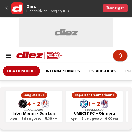
Diez
×
Descargar
Disponible en Google y IOS
LIGA HONDUBET
INTERNACIONALES
ESTADÍSTICAS
PAR
Leagues Cup
Copa Centroamericana
4 - 2
1 - 2
FINALIZADO
FINALIZADO
Inter Miami - San Luis
UMECIT FC - Olimpia
Ayer
5 de agosto
5:30 PM
Ayer
5 de agosto
6:00 PM