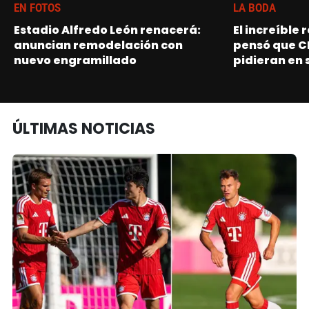
EN FOTOS
LA BODA
Estadio Alfredo León renacerá:
El increíble
anuncian remodelación con
pensó que C
nuevo engramillado
pidieran en 
ÚLTIMAS NOTICIAS