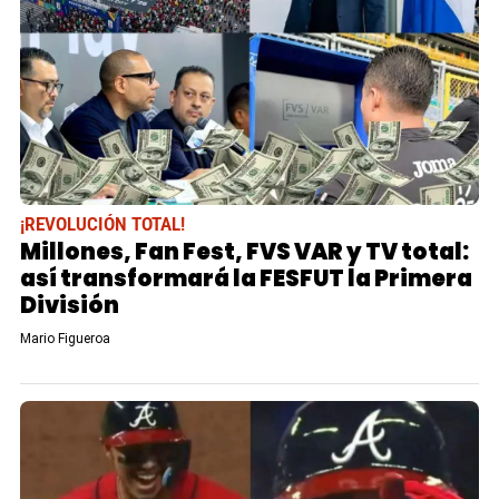
¡REVOLUCIÓN TOTAL!
Millones, Fan Fest, FVS VAR y TV total:
así transformará la FESFUT la Primera
División
Mario Figueroa