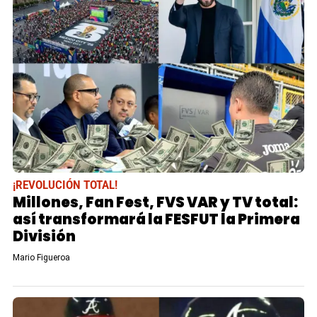
¡REVOLUCIÓN TOTAL!
Millones, Fan Fest, FVS VAR y TV total:
así transformará la FESFUT la Primera
División
Mario Figueroa