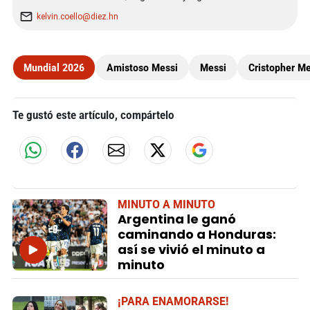
kelvin.coello@diez.hn
Mundial 2026
Amistoso Messi
Messi
Cristopher M
Te gustó este artículo, compártelo
MINUTO A MINUTO
Argentina le ganó
caminando a Honduras:
así se vivió el minuto a
minuto
¡PARA ENAMORARSE!