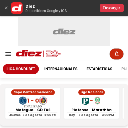
Diez
×
Descargar
Disponible en Google y IOS
LIGA HONDUBET
INTERNACIONALES
ESTADÍSTICAS
PAR
Copa Centroamericana
Liga Nacional
1 - 0
-
FINALIZADO
Motagua - CD FAS
Platense - Marathón
Jueves
6 de agosto
9:00 PM
Hoy
8 de agosto
3:00 PM