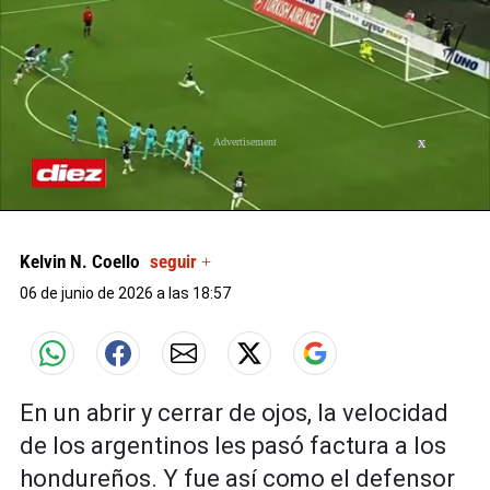
X
0
seconds
of
Kelvin N. Coello
seguir +
0
seconds
06 de junio de 2026 a las 18:57
En un abrir y cerrar de ojos, la velocidad
de los argentinos les pasó factura a los
hondureños. Y fue así como el defensor