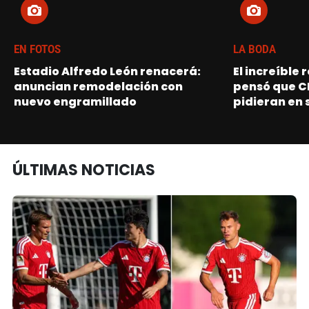
EN FOTOS
LA BODA
Estadio Alfredo León renacerá:
El increíble
anuncian remodelación con
pensó que C
nuevo engramillado
pidieran en 
ÚLTIMAS NOTICIAS