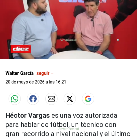
X
X
X
0
seconds
of
Walter García
seguir +
0
seconds
20 de mayo de 2026 a las 16:21
Héctor Vargas
es una voz autorizada
para hablar de fútbol, un técnico con
gran recorrido a nivel nacional y el último