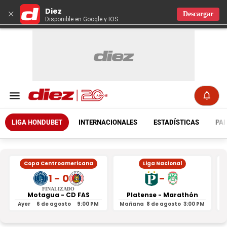
Diez
×
Descargar
Disponible en Google y IOS
LIGA HONDUBET
INTERNACIONALES
ESTADÍSTICAS
PAR
Copa Centroamericana
Liga Nacional
1 - 0
-
FINALIZADO
Motagua - CD FAS
Platense - Marathón
Ayer
6 de agosto
9:00 PM
Mañana
8 de agosto
3:00 PM