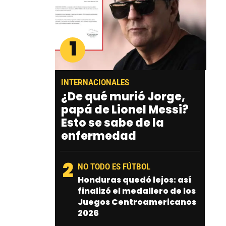
1
INTERNACIONALES
¿De qué murió Jorge,
papá de Lionel Messi?
Esto se sabe de la
enfermedad
2
NO TODO ES FÚTBOL
Honduras quedó lejos: así
finalizó el medallero de los
Juegos Centroamericanos
2026