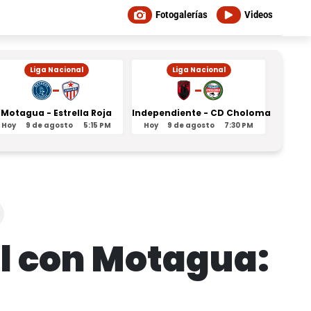
Fotogalerías
Videos
Liga Nacional
Liga Nacional
-
-
Motagua - Estrella Roja
Independiente - CD Choloma
Orl
Hoy
9 de agosto
5:15 PM
Hoy
9 de agosto
7:30 PM
Ayer
nal con Motagua: