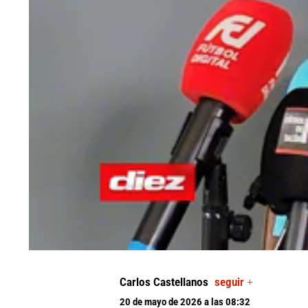
0
seconds
of
Carlos Castellanos
seguir +
0
seconds
Volume
20 de mayo de 2026 a las 08:32