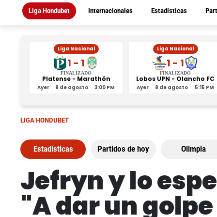
Liga Hondubet
Internacionales
Estadísticas
Par
Liga Nacional
Liga Nacional
1 - 1
1 - 1
FINALIZADO
FINALIZADO
Platense - Marathón
Lobos UPN - Olancho FC
Ayer
8 de agosto
3:00 PM
Ayer
8 de agosto
5:15 PM
LIGA HONDUBET
Estadísticas
Partidos de hoy
Olimpia
Jefryn y lo espe
"A dar un golpe