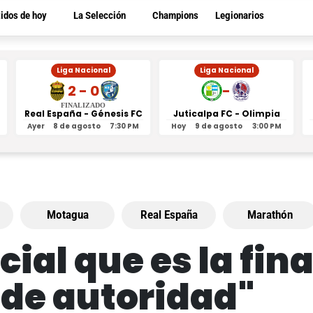
tidos de hoy
La Selección
Champions
Legionarios
Liga Nacional
Liga Nacional
2 - 0
-
FINALIZADO
Real España - Génesis FC
Juticalpa FC - Olimpia
Ayer
8 de agosto
7:30 PM
Hoy
9 de agosto
3:00 PM
Motagua
Real España
Marathón
cial que es la fi
 de autoridad"