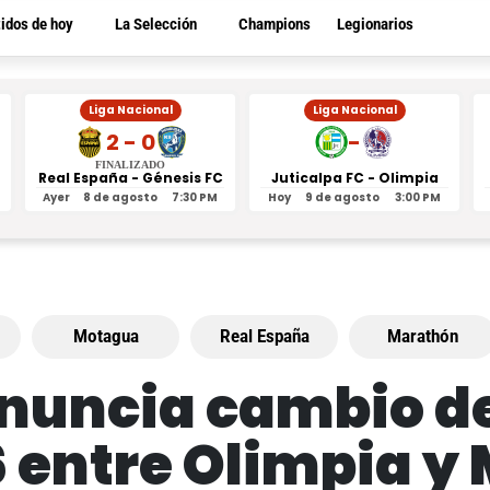
tidos de hoy
La Selección
Champions
Legionarios
Liga Nacional
Liga Nacional
2 - 0
-
FINALIZADO
Real España - Génesis FC
Juticalpa FC - Olimpia
Ayer
8 de agosto
7:30 PM
Hoy
9 de agosto
3:00 PM
Motagua
Real España
Marathón
nuncia cambio de
 entre Olimpia y