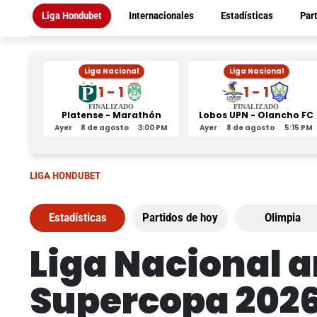
Liga Hondubet
Internacionales
Estadísticas
Par
Liga Nacional
Liga Nacional
1 - 1
1 - 1
FINALIZADO
FINALIZADO
Platense - Marathón
Lobos UPN - Olancho FC
Ayer
8 de agosto
3:00 PM
Ayer
8 de agosto
5:15 PM
LIGA HONDUBET
Estadísticas
Partidos de hoy
Olimpia
Liga Nacional a
Supercopa 2026