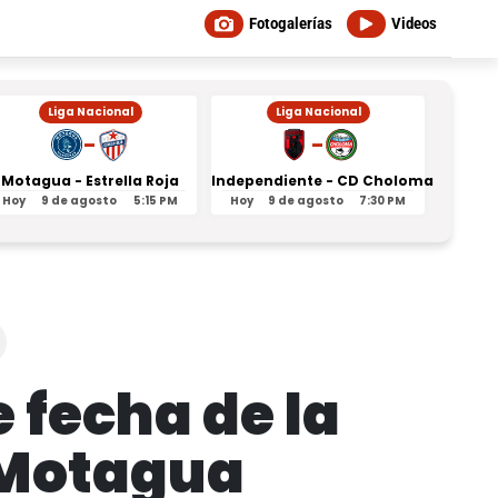
Fotogalerías
Videos
Liga Nacional
Liga Nacional
-
-
Motagua - Estrella Roja
Independiente - CD Choloma
Orl
Hoy
9 de agosto
5:15 PM
Hoy
9 de agosto
7:30 PM
Ayer
 fecha de la
 Motagua