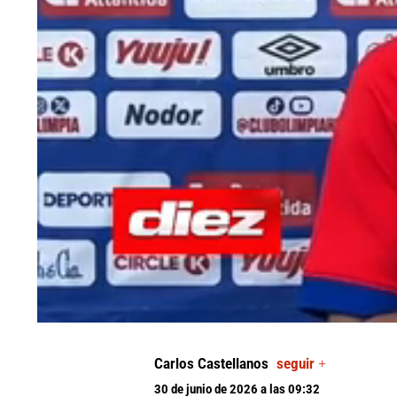
0
seconds
of
Carlos Castellanos
seguir +
0
seconds
Volume
30 de junio de 2026 a las 09:32