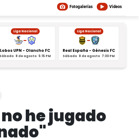
Fotogalerías
Videos
Liga Nacional
Liga Nacional
-
-
Lobos UPN - Olancho FC
Real España - Génesis FC
Juti
Sábado
8 de agosto
5:15 PM
Sábado
8 de agosto
7:30 PM
Domin
, no he jugado
onado"