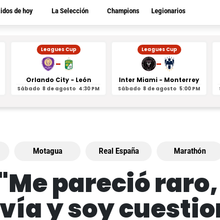
tidos de hoy
La Selección
Champions
Legionarios
Leagues Cup
Leagues Cup
-
-
Orlando City - León
Inter Miami - Monterrey
Sábado
8 de agosto
4:30 PM
Sábado
8 de agosto
5:00 PM
Motagua
Real España
Marathón
 "Me pareció raro
avía y soy cuesti