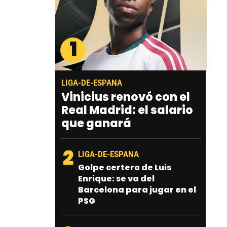
1
LIGA-DE-ESPANA
Vinicius renovó con el
Real Madrid: el salario
que ganará
2
LIGA-DE-ESPANA
Golpe certero de Luis
Enrique: se va del
Barcelona para jugar en el
PSG