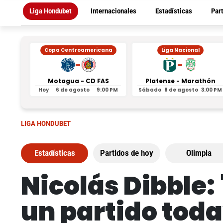
Liga Hondubet
Internacionales
Estadísticas
Par
Copa Centroamericana
Liga Nacional
-
-
Motagua - CD FAS
Platense - Marathón
Hoy
6 de agosto
9:00 PM
Sábado
8 de agosto
3:00 PM
LIGA HONDUBET
Estadísticas
Partidos de hoy
Olimpia
Nicolás Dibble:
un partido tod