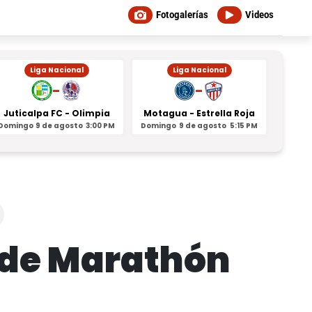
Fotogalerías
Videos
Liga Nacional
Liga Nacional
-
-
Juticalpa FC - Olimpia
Motagua - Estrella Roja
Indepe
Domingo
9 de agosto
3:00 PM
Domingo
9 de agosto
5:15 PM
Domin
da de Marathón