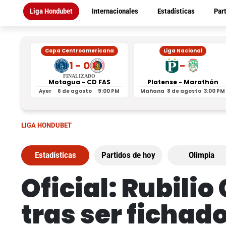
Liga Hondubet
Internacionales
Estadísticas
Par
Copa Centroamericana
Liga Nacional
1 - 0
-
FINALIZADO
Motagua - CD FAS
Platense - Marathón
Ayer
6 de agosto
9:00 PM
Mañana
8 de agosto
3:00 PM
LIGA HONDUBET
Estadísticas
Partidos de hoy
Olimpia
Oficial: Rubilio
tras ser fichad