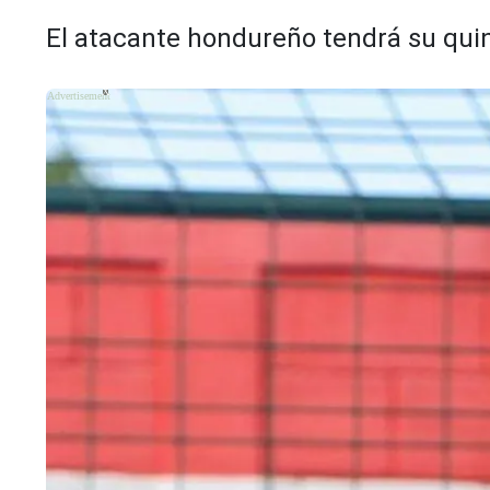
El atacante hondureño tendrá su quin
X
X