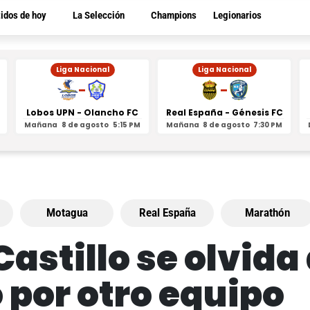
tidos de hoy
La Selección
Champions
Legionarios
Liga Nacional
Liga Nacional
-
-
Lobos UPN - Olancho FC
Real España - Génesis FC
Mañana
8 de agosto
5:15 PM
Mañana
8 de agosto
7:30 PM
Motagua
Real España
Marathón
 Castillo se olvi
o por otro equipo