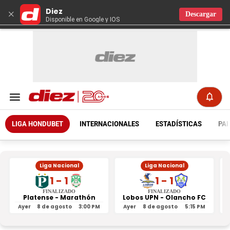
Diez
×
Descargar
Disponible en Google y IOS
LIGA HONDUBET
INTERNACIONALES
ESTADÍSTICAS
PAR
Liga Nacional
Liga Nacional
1 - 1
1 - 1
FINALIZADO
FINALIZADO
Platense - Marathón
Lobos UPN - Olancho FC
R
Ayer
8 de agosto
3:00 PM
Ayer
8 de agosto
5:15 PM