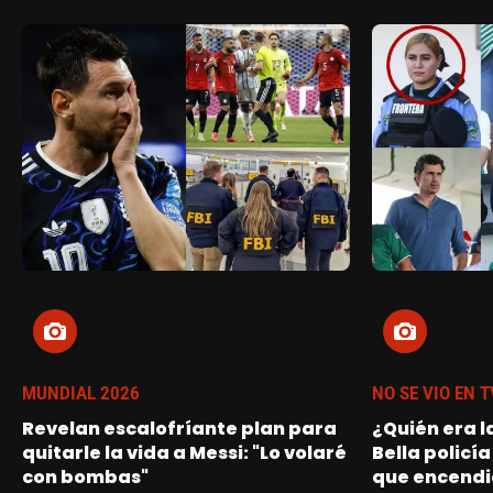
MUNDIAL 2026
NO SE VIO EN T
Revelan escalofríante plan para
¿Quién era l
quitarle la vida a Messi: "Lo volaré
Bella policía
con bombas"
que encendi