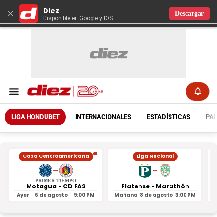
Diez
×
Descargar
Disponible en Google y IOS
LIGA HONDUBET
INTERNACIONALES
ESTADÍSTICAS
PAR
Copa Centroamericana
Liga Nacional
-
-
PRIMER TIEMPO
Motagua - CD FAS
Platense - Marathón
Ayer
6 de agosto
9:00 PM
Mañana
8 de agosto
3:00 PM