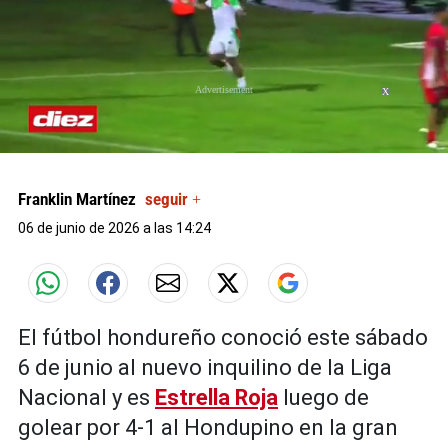
X
0
seconds
of
Franklin Martínez
seguir +
0
seconds
06 de junio de 2026 a las 14:24
El fútbol hondureño conoció este sábado
6 de junio al nuevo inquilino de la Liga
Nacional y es
Estrella Roja
luego de
golear por 4-1 al Hondupino en la gran