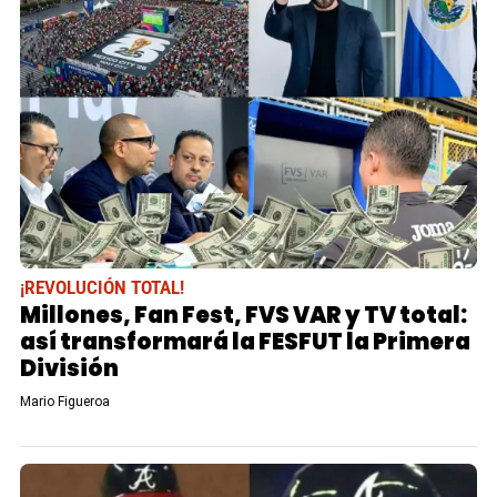
¡REVOLUCIÓN TOTAL!
Millones, Fan Fest, FVS VAR y TV total:
así transformará la FESFUT la Primera
División
Mario Figueroa