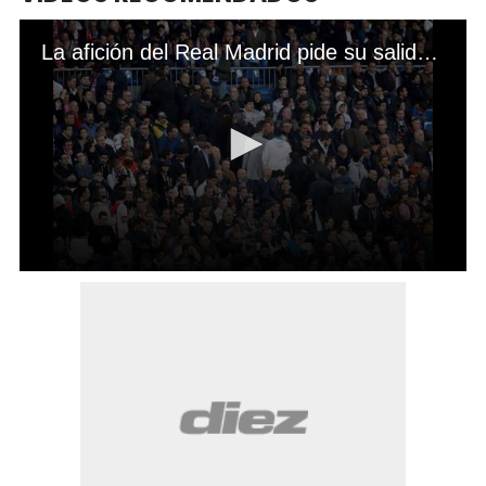
La afición del Real Madrid pide su salida: ¡Florentino, dimisión!
0
seconds
of
13
seconds