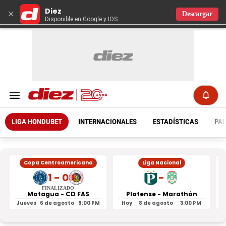
Diez
×
Descargar
Disponible en Google y IOS
LIGA HONDUBET
INTERNACIONALES
ESTADÍSTICAS
PAR
Copa Centroamericana
Liga Nacional
1 - 0
-
FINALIZADO
Motagua - CD FAS
Platense - Marathón
Jueves
6 de agosto
9:00 PM
Hoy
8 de agosto
3:00 PM