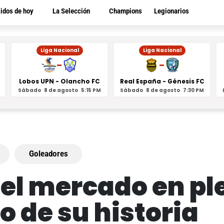
tidos de hoy
La Selección
Champions
Legionarios
Liga Nacional
Liga Nacional
-
-
Lobos UPN - Olancho FC
Real España - Génesis FC
Sábado
8 de agosto
5:15 PM
Sábado
8 de agosto
7:30 PM
Goleadores
a el mercado en pl
o de su historia