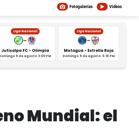
Fotogalerías
Videos
Liga Nacional
Liga Nacional
-
-
Juticalpa FC - Olimpia
Motagua - Estrella Roja
Indepe
Domingo
9 de agosto
3:00 PM
Domingo
9 de agosto
5:15 PM
Domin
eno Mundial: el