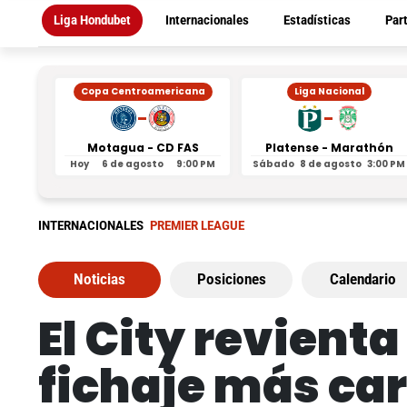
Liga Hondubet
Internacionales
Estadísticas
Par
Copa Centroamericana
Liga Nacional
-
-
Motagua - CD FAS
Platense - Marathón
Hoy
6 de agosto
9:00 PM
Sábado
8 de agosto
3:00 PM
INTERNACIONALES
PREMIER LEAGUE
Noticias
Posiciones
Calendario
El City revient
fichaje más car