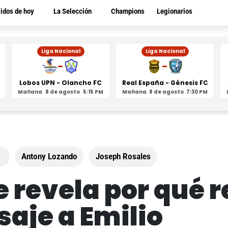
tidos de hoy
La Selección
Champions
Legionarios
Liga Nacional
Liga Nacional
-
-
Lobos UPN - Olancho FC
Real España - Génesis FC
Mañana
8 de agosto
5:15 PM
Mañana
8 de agosto
7:30 PM
Antony Lozando
Joseph Rosales
revela por qué r
saje a Emilio