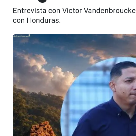
Entrevista con Victor Vandenbroucke: 
con Honduras.
X
X