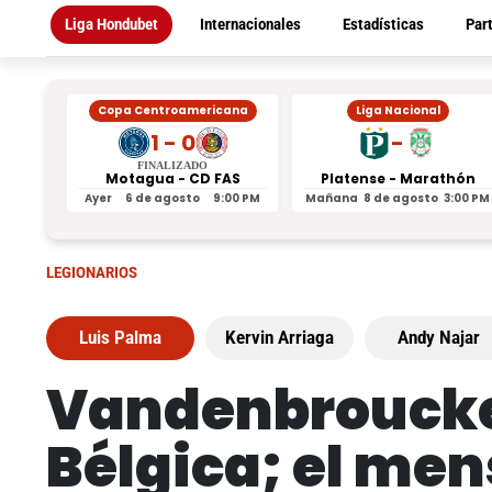
Liga Hondubet
Internacionales
Estadísticas
Par
Copa Centroamericana
Liga Nacional
1 - 0
-
FINALIZADO
Motagua - CD FAS
Platense - Marathón
Ayer
6 de agosto
9:00 PM
Mañana
8 de agosto
3:00 PM
LEGIONARIOS
Luis Palma
Kervin Arriaga
Andy Najar
Vandenbroucke 
Bélgica; el men