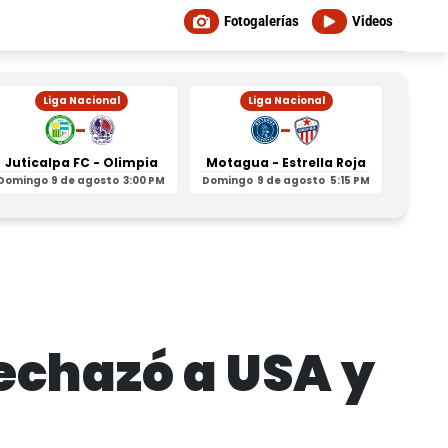
Fotogalerías
Videos
Liga Nacional
Liga Nacional
-
-
Juticalpa FC - Olimpia
Motagua - Estrella Roja
Indepe
Domingo
9 de agosto
3:00 PM
Domingo
9 de agosto
5:15 PM
Domin
echazó a USA y