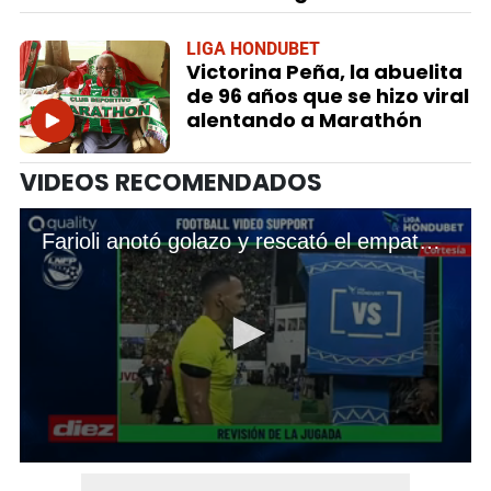
LIGA HONDUBET
Victorina Peña, la abuelita
de 96 años que se hizo viral
alentando a Marathón
VIDEOS RECOMENDADOS
Farioli anotó golazo y rescató el empate para Marathón en la final de ida ante Motagua
0
seconds