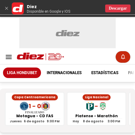
Diez
×
Descargar
Disponible en Google y IOS
LIGA HONDUBET
INTERNACIONALES
ESTADÍSTICAS
PAR
Copa Centroamericana
Liga Nacional
1 - 0
-
FINALIZADO
Motagua - CD FAS
Platense - Marathón
Jueves
6 de agosto
9:00 PM
Hoy
8 de agosto
3:00 PM