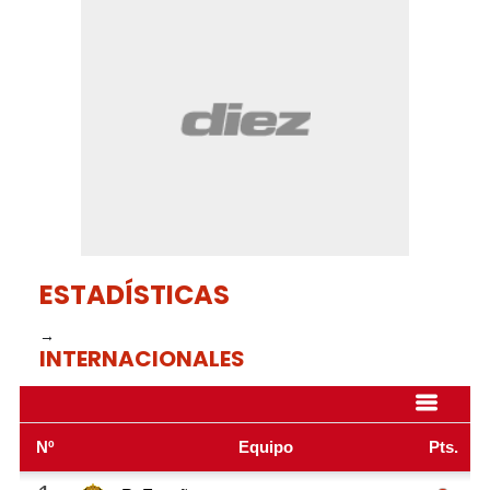
of
5
minutes,
0
ESTADÍSTICAS
→
INTERNACIONALES