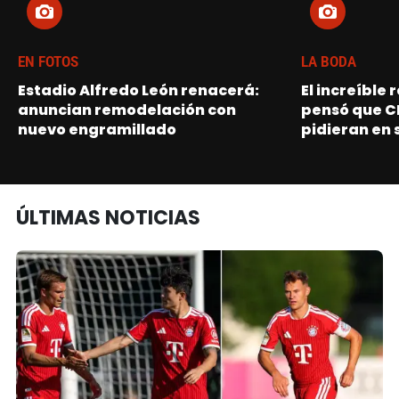
EN FOTOS
LA BODA
Estadio Alfredo León renacerá:
El increíble
anuncian remodelación con
pensó que C
nuevo engramillado
pidieran en 
ÚLTIMAS NOTICIAS