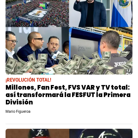
¡REVOLUCIÓN TOTAL!
Millones, Fan Fest, FVS VAR y TV total:
así transformará la FESFUT la Primera
División
Mario Figueroa