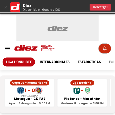
Diez
×
Descargar
Disponible en Google y IOS
LIGA HONDUBET
INTERNACIONALES
ESTADÍSTICAS
PAR
Copa Centroamericana
Liga Nacional
1 - 0
-
FINALIZADO
Motagua - CD FAS
Platense - Marathón
Ayer
6 de agosto
9:00 PM
Mañana
8 de agosto
3:00 PM