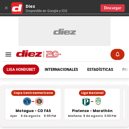
Diez
×
Descargar
Disponible en Google y IOS
LIGA HONDUBET
INTERNACIONALES
ESTADÍSTICAS
PAR
Copa Centroamericana
Liga Nacional
-
-
Motagua - CD FAS
Platense - Marathón
Ayer
6 de agosto
9:00 PM
Mañana
8 de agosto
3:00 PM