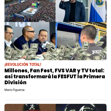
¡REVOLUCIÓN TOTAL!
Millones, Fan Fest, FVS VAR y TV total:
así transformará la FESFUT la Primera
División
Mario Figueroa