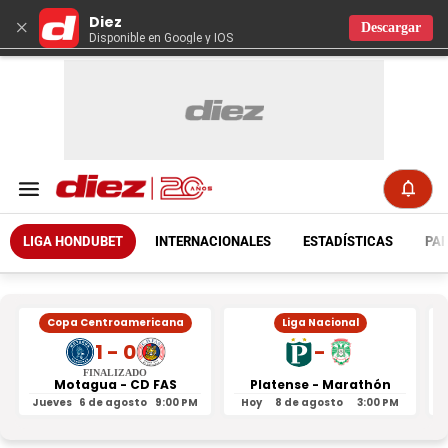
Diez
×
Descargar
Disponible en Google y IOS
LIGA HONDUBET
INTERNACIONALES
ESTADÍSTICAS
PAR
Copa Centroamericana
Liga Nacional
1 - 0
-
FINALIZADO
Motagua - CD FAS
Platense - Marathón
Jueves
6 de agosto
9:00 PM
Hoy
8 de agosto
3:00 PM