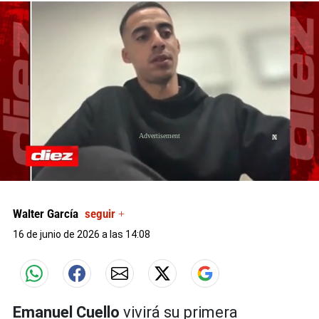
X
X
0
seconds
of
Walter García
seguir +
0
seconds
16 de junio de 2026 a las 14:08
Emanuel Cuello
vivirá su primera