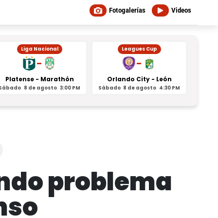
Fotogalerías
Videos
Liga Nacional
Leagues Cup
-
-
Platense - Marathón
Orlando City - León
Inter
Sábado
8 de agosto
3:00 PM
Sábado
8 de agosto
4:30 PM
Sábad
endo problema
enso