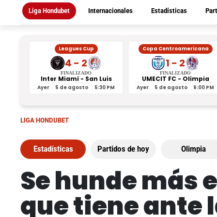
Liga Hondubet
Internacionales
Estadísticas
Par
Leagues Cup
Copa Centroamericana
4 - 2
1 - 2
FINALIZADO
FINALIZADO
Inter Miami - San Luis
UMECIT FC - Olimpia
Ayer
5 de agosto
5:30 PM
Ayer
5 de agosto
6:00 PM
LIGA HONDUBET
Estadísticas
Partidos de hoy
Olimpia
Se hunde más e
que tiene ante 