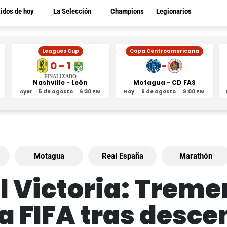
tidos de hoy
La Selección
Champions
Legionarios
Leagues Cup
Copa Centroamericana
0 - 1
-
FINALIZADO
Nashville - León
Motagua - CD FAS
Ayer
5 de agosto
6:30 PM
Hoy
6 de agosto
9:00 PM
Motagua
Real España
Marathón
l Victoria: Trem
la FIFA tras desc