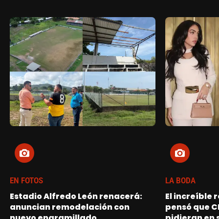
EN FOTOS
LA BODA
Estadio Alfredo León renacerá:
El increíble
anuncian remodelación con
pensó que C
nuevo engramillado
pidieran en 