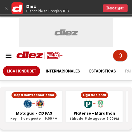
Diez
×
Descargar
Disponible en Google y IOS
LIGA HONDUBET
INTERNACIONALES
ESTADÍSTICAS
PAR
Copa Centroamericana
Liga Nacional
-
-
Motagua - CD FAS
Platense - Marathón
Hoy
6 de agosto
9:00 PM
Sábado
8 de agosto
3:00 PM