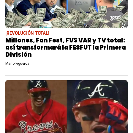
¡REVOLUCIÓN TOTAL!
Millones, Fan Fest, FVS VAR y TV total:
así transformará la FESFUT la Primera
División
Mario Figueroa