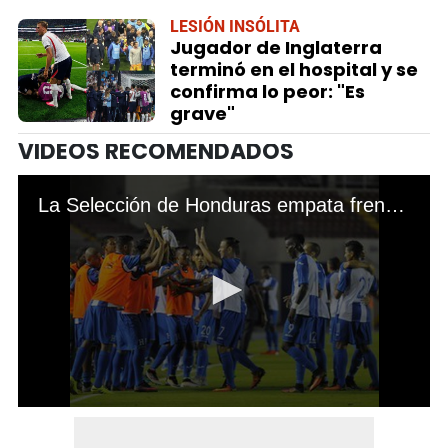
LESIÓN INSÓLITA
Jugador de Inglaterra
terminó en el hospital y se
confirma lo peor: "Es
grave"
VIDEOS RECOMENDADOS
La Selección de Honduras empata frente a Costa Rica
0
seconds
of