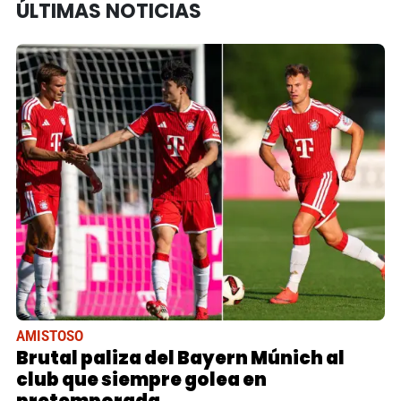
ÚLTIMAS NOTICIAS
AMISTOSO
Brutal paliza del Bayern Múnich al
club que siempre golea en
pretemporada