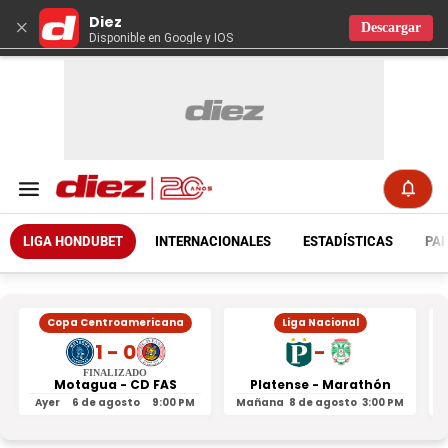
Diez
×
Descargar
Disponible en Google y IOS
LIGA HONDUBET
INTERNACIONALES
ESTADÍSTICAS
PAR
Copa Centroamericana
Liga Nacional
1 - 0
-
FINALIZADO
Motagua - CD FAS
Platense - Marathón
Ayer
6 de agosto
9:00 PM
Mañana
8 de agosto
3:00 PM