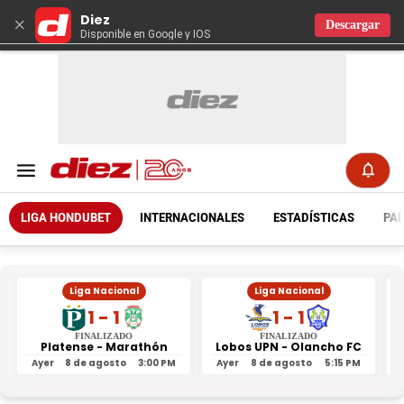
Diez
×
Descargar
Disponible en Google y IOS
LIGA HONDUBET
INTERNACIONALES
ESTADÍSTICAS
PAR
Liga Nacional
Liga Nacional
1 - 1
1 - 1
FINALIZADO
FINALIZADO
Platense - Marathón
Lobos UPN - Olancho FC
R
Ayer
8 de agosto
3:00 PM
Ayer
8 de agosto
5:15 PM