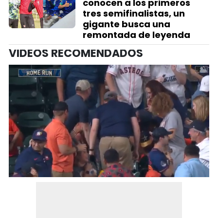
conocen a los primeros
tres semifinalistas, un
gigante busca una
remontada de leyenda
VIDEOS RECOMENDADOS
0
seconds
of
32
seconds