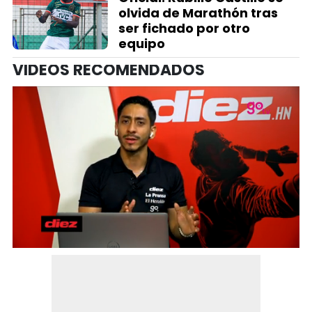
olvida de Marathón tras
ser fichado por otro
equipo
VIDEOS RECOMENDADOS
0
seconds
of
2
minutes,
35