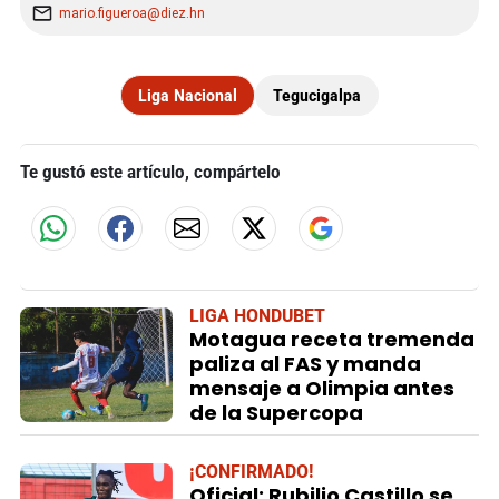
mario.figueroa@diez.hn
Liga Nacional
Tegucigalpa
Te gustó este artículo, compártelo
LIGA HONDUBET
Motagua receta tremenda
paliza al FAS y manda
mensaje a Olimpia antes
de la Supercopa
¡CONFIRMADO!
Oficial: Rubilio Castillo se