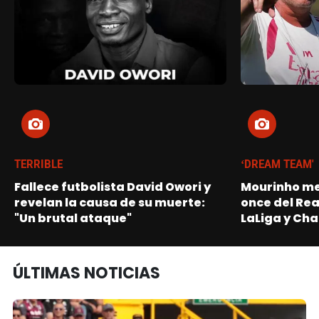
TERRIBLE
‘DREAM TEAM'
Fallece futbolista David Owori y
Mourinho me
revelan la causa de su muerte:
once del Re
"Un brutal ataque"
LaLiga y Ch
ÚLTIMAS NOTICIAS