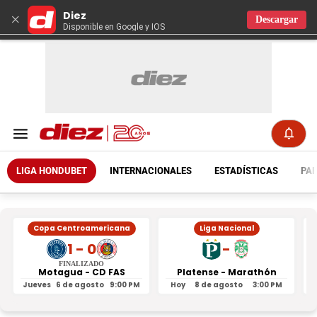
Diez
×
Descargar
Disponible en Google y IOS
LIGA HONDUBET
INTERNACIONALES
ESTADÍSTICAS
PAR
Copa Centroamericana
Liga Nacional
1 - 0
-
FINALIZADO
Motagua - CD FAS
Platense - Marathón
Jueves
6 de agosto
9:00 PM
Hoy
8 de agosto
3:00 PM