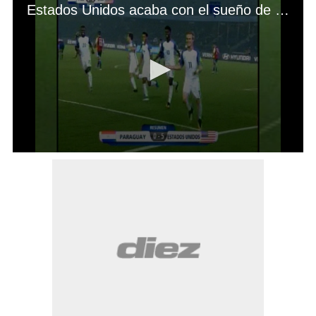
Estados Unidos acaba con el sueño de Paraguay en el Mundial Sub17 de la India
0
seconds
of
59
seconds