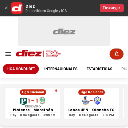
Diez
×
Descargar
Disponible en Google y IOS
LIGA HONDUBET
INTERNACIONALES
ESTADÍSTICAS
PAR
Liga Nacional
Liga Nacional
1 - 1
-
DESCANSO
Platense - Marathón
Lobos UPN - Olancho FC
R
Hoy
8 de agosto
3:00 PM
Hoy
8 de agosto
5:15 PM