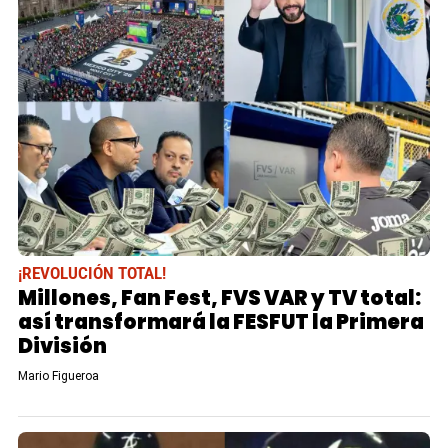
¡REVOLUCIÓN TOTAL!
Millones, Fan Fest, FVS VAR y TV total:
así transformará la FESFUT la Primera
División
Mario Figueroa